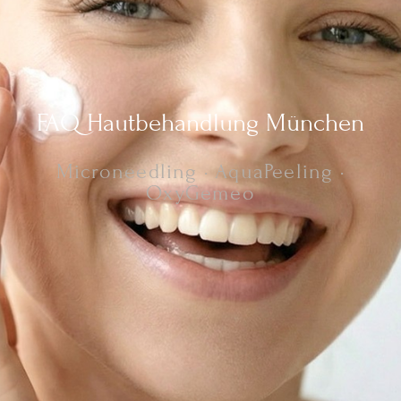
FAQ Hautbehandlung München
Microneedling · AquaPeeling ·
OxyGemeo