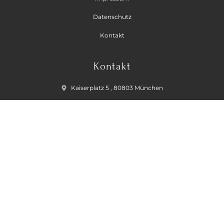
Datenschutz
Kontakt
Kontakt
Kaiserplatz 5 , 80803 München
+49 176 87499547
info@cristinasbeautyplace.de
Öffnungszeiten
Dienstag- Freitag:
09:00 - 18:00 Uhr
Samstag:
Geschlossen