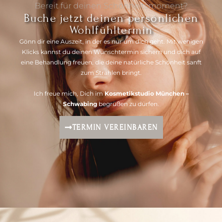
Bereit für deinen Schönheitsmoment?
Buche jetzt deinen persönlichen
Wohlfühltermin
Gönn dir eine Auszeit, in der es nur um dich geht. Mit wenigen
Klicks kannst du deinen Wunschtermin sichern und dich auf
eine Behandlung freuen, die deine natürliche Schönheit sanft
zum Strahlen bringt.
Ich freue mich, Dich im
Kosmetikstudio München –
Schwabing
begrüßen zu dürfen.
TERMIN VEREINBAREN